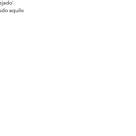
ejado'.
udo aquilo