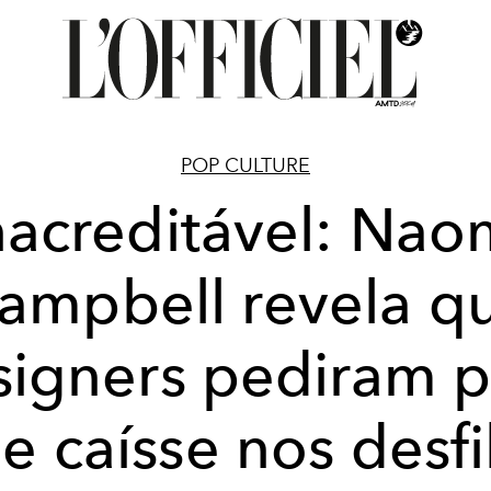
POP CULTURE
nacreditável: Nao
ampbell revela q
signers pediram p
e caísse nos desfi