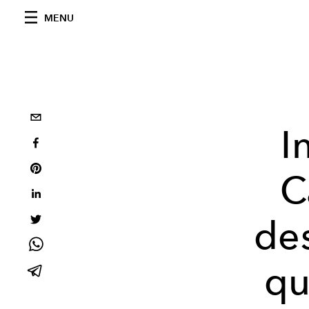
MENU
I
C
de
qu