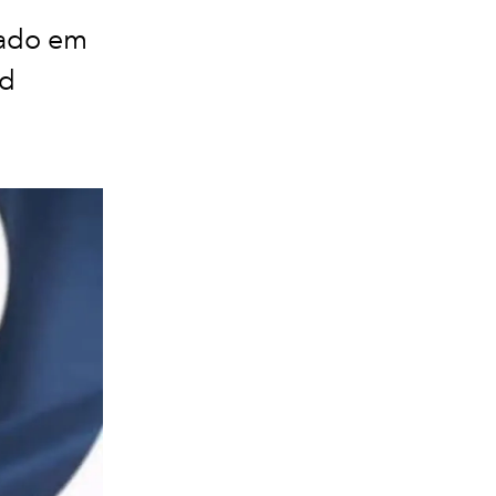
rado em
od