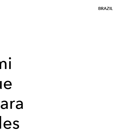
BRAZIL
mi
ue
ara
les