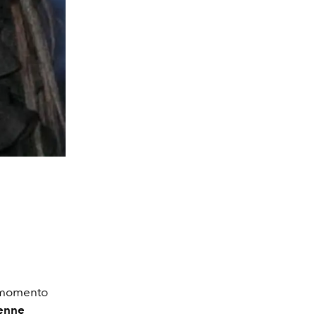
 momento
enne