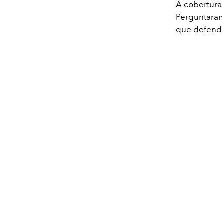
A cobertura 
Perguntaram
que defendo