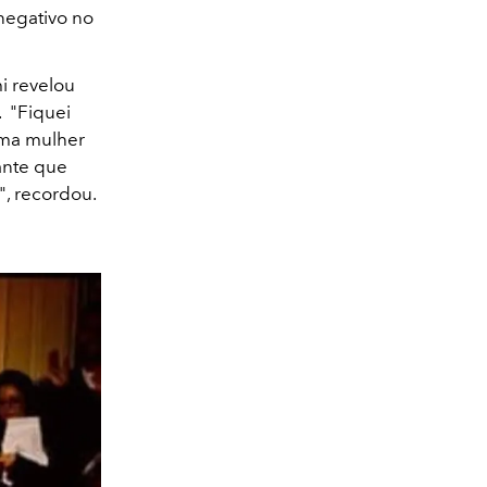
 negativo no
i revelou
. "Fiquei
uma mulher
ante que
", recordou.