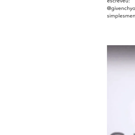
escreveu: 
@givenchyof
simplesment