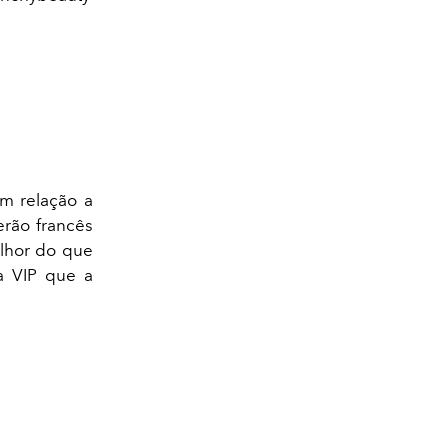
em relação a
erão francês
lhor do que
a VIP que a