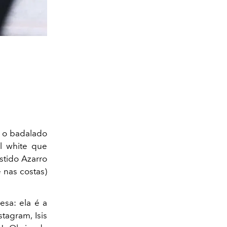
a o badalado
l white que
stido Azarro
 nas costas)
esa: ela é a
tagram, Isis