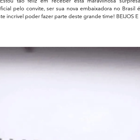
"Estou tão feliz em receber esta maravilhosa surpres
icial pelo convite, ser sua nova embaixadora no Brasil 
e incrível poder fazer parte deste grande time! BEIJOS E