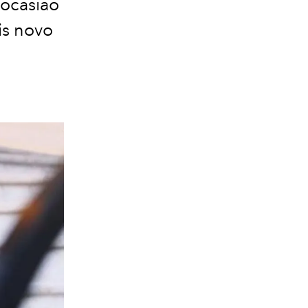
 ocasião
is novo