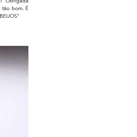
a! Obrigada
é tão bom. É
 BEIJOS"