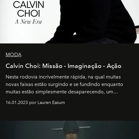
MODA
Calvin Choi: Missão - Imaginação - Ação
Nesta rodovia incrivelmente rápida, na qual muitas
novas faixas estão surgindo e se fundindo enquanto
muitas estão simplesmente desaparecendo, um
motorista está firmemente no controle de seu
16.01.2023 por Lauren Easum
transportador AMTD abrindo caminho para muitos
outros: Calvin Choi. Ele é um indivíduo eficaz, orientado
por propósitos, com um claro senso de missão na vida e
no mundo