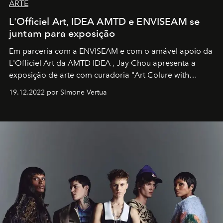
ARTE
L'Officiel Art, IDEA AMTD e ENVISEAM se
juntam para exposição
Em parceria com a
ENVISEAM
e com o amável apoio da
L'Officiel Art
da
AMTD IDEA
,
Jay Chou
apresenta a
exposição de arte com curadoria "Art Colure with
Artistes" no icônico
Marina Bay Sands
de Cingapura.
19.12.2022 por SImone Vertua