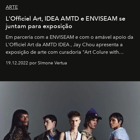
ARTE
L'Officiel Art, IDEA AMTD e ENVISEAM se
juntam para exposição
Em parceria com a
ENVISEAM
e com o amável apoio da
L'Officiel Art
da
AMTD IDEA
,
Jay Chou
apresenta a
exposição de arte com curadoria "Art Colure with
Artistes" no icônico
Marina Bay Sands
de Cingapura.
19.12.2022 por SImone Vertua