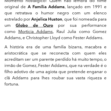
Momento nostálgico! Quem não lembra do filme
original de
A Família Addams
, lançado em 1991 e
que retratava o humor negro com um elenco
estrelado por
Anjelica Huston
, que foi nomeada para
um
Globo de Ouro
por sua performance
como
Morticia Addams
,
Raul Julia
como
Gomez
Addams
, e
Christopher Lloyd
como
Fester Addams
.
A história era de uma família bizarra, macabra e
aristocrática que se reconecta com quem eles
acreditam ser um parente perdido há muito tempo, o
irmão de Gomez, Fester Addams, que na verdade é o
filho adotivo de uma agiota que pretende enganar o
clã Addams para lhes roubar sua vasta riqueza e
fortuna.