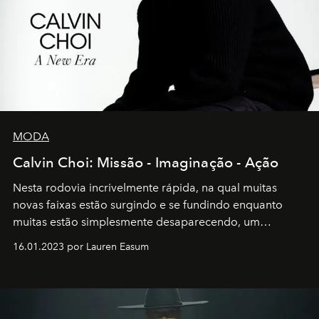
MODA
Calvin Choi: Missão - Imaginação - Ação
Nesta rodovia incrivelmente rápida, na qual muitas
novas faixas estão surgindo e se fundindo enquanto
muitas estão simplesmente desaparecendo, um
motorista está firmemente no controle de seu
16.01.2023 por Lauren Easum
transportador AMTD abrindo caminho para muitos
outros: Calvin Choi. Ele é um indivíduo eficaz, orientado
por propósitos, com um claro senso de missão na vida e
no mundo