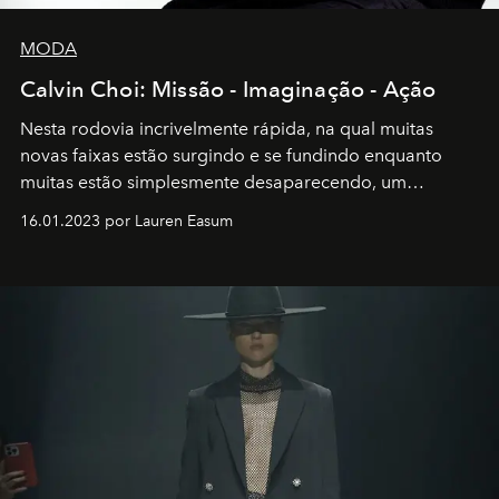
MODA
Calvin Choi: Missão - Imaginação - Ação
Nesta rodovia incrivelmente rápida, na qual muitas
novas faixas estão surgindo e se fundindo enquanto
muitas estão simplesmente desaparecendo, um
motorista está firmemente no controle de seu
16.01.2023 por Lauren Easum
transportador AMTD abrindo caminho para muitos
outros: Calvin Choi. Ele é um indivíduo eficaz, orientado
por propósitos, com um claro senso de missão na vida e
no mundo