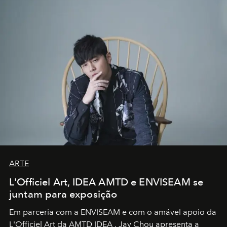
ARTE
L'Officiel Art, IDEA AMTD e ENVISEAM se
juntam para exposição
Em parceria com a
ENVISEAM
e com o amável apoio da
L'Officiel Art
da
AMTD IDEA
,
Jay Chou
apresenta a