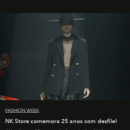
outros: Calvin Choi. Ele é um indivíduo eficaz, orientado
por propósitos, com um claro senso de missão na vida e
no mundo
FASHION WEEK
NK Store comemora 25 anos com desfile!