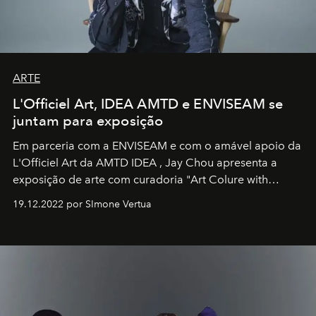
ARTE
L'Officiel Art, IDEA AMTD e ENVISEAM se
juntam para exposição
Em parceria com a
ENVISEAM
e com o amável apoio da
L'Officiel Art
da
AMTD IDEA
,
Jay Chou
apresenta a
exposição de arte com curadoria "Art Colure with
Artistes" no icônico
Marina Bay Sands
de Cingapura.
19.12.2022 por SImone Vertua