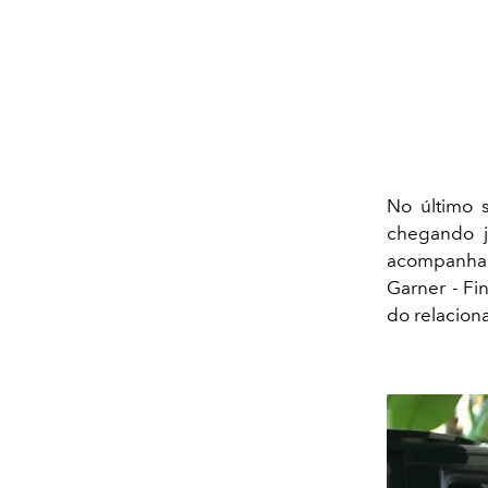
No último 
chegando j
acompanhad
Garner - Fi
do relacion