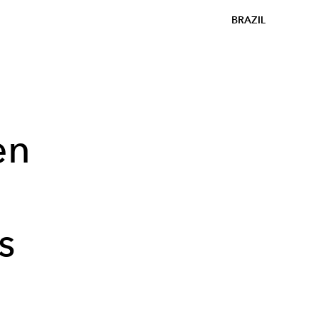
BRAZIL
en
s