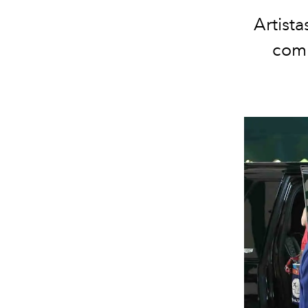
Artist
comp