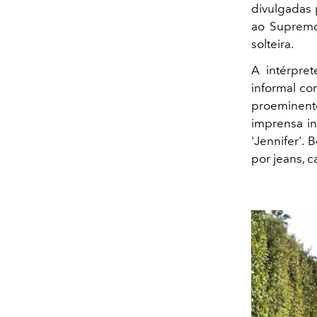
divulgadas 
ao Supremo
solteira.
A intérpre
informal co
proeminent
imprensa in
'Jennifer'.
por jeans, c