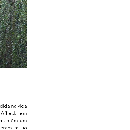
dida na vida
Affleck têm
s mantêm um
“foram muito