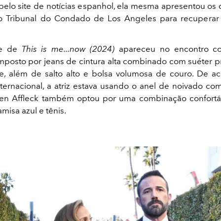
pelo site de notícias espanhol, ela mesma apresentou o
 Tribunal do Condado de Los Angeles para recupera
te de
This is me...now (2024)
apareceu no encontro c
mposto por jeans de cintura alta combinado com suéter p
e, além de salto alto e bolsa volumosa de couro. De a
ternacional, a atriz estava usando o anel de noivado com
 Ben Affleck também optou por uma combinação confort
amisa azul e tênis.