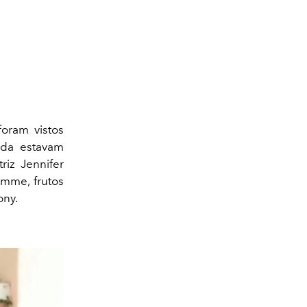
 foram vistos
nda estavam
iz Jennifer
Emme, frutos
ony.