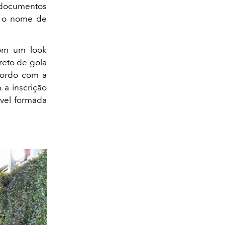
s documentos
r o nome de
om um look
reto de gola
cordo com a
 a inscrição
ável formada