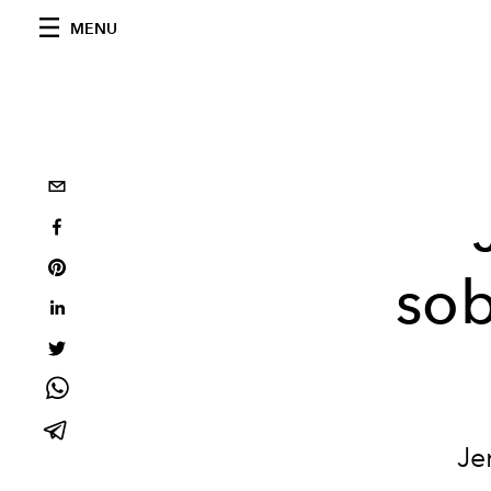
MENU
so
Je