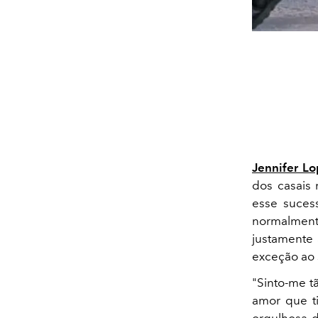
Jennifer L
dos casai
esse suces
normalment
justamente 
exceção ao 
"Sinto-me tã
amor que t