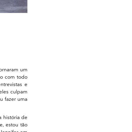
tornaram um
o com todo
ntrevistas e
 eles culpam
eu fazer uma
a história de
, estou tão