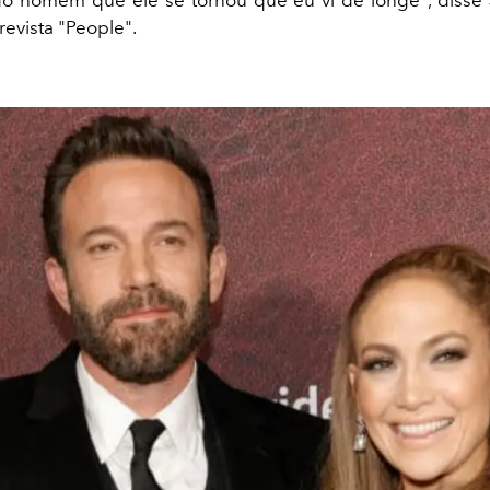
o homem que ele se tornou que eu vi de longe", disse
 revista "People".