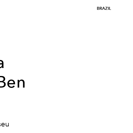
BRAZIL
a
Ben
seu