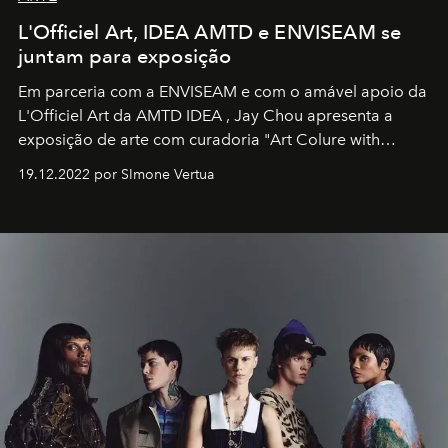
L'Officiel Art, IDEA AMTD e ENVISEAM se
juntam para exposição
Em parceria com a
ENVISEAM
e com o amável apoio da
L'Officiel Art
da
AMTD IDEA
,
Jay Chou
apresenta a
exposição de arte com curadoria "Art Colure with
Artistes" no icônico
Marina Bay Sands
de Cingapura.
19.12.2022 por SImone Vertua