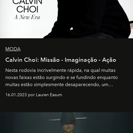
MODA
Calvin Choi: Missão - Imaginação - Ação
Nesta rodovia incrivelmente rápida, na qual muitas
novas faixas estão surgindo e se fundindo enquanto
muitas estão simplesmente desaparecendo, um
motorista está firmemente no controle de seu
16.01.2023 por Lauren Easum
transportador AMTD abrindo caminho para muitos
outros: Calvin Choi. Ele é um indivíduo eficaz, orientado
por propósitos, com um claro senso de missão na vida e
no mundo