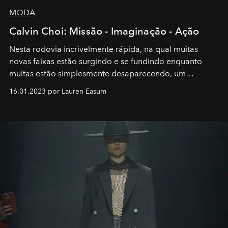
MODA
Calvin Choi: Missão - Imaginação - Ação
Nesta rodovia incrivelmente rápida, na qual muitas
novas faixas estão surgindo e se fundindo enquanto
muitas estão simplesmente desaparecendo, um
motorista está firmemente no controle de seu
16.01.2023 por Lauren Easum
transportador AMTD abrindo caminho para muitos
outros: Calvin Choi. Ele é um indivíduo eficaz, orientado
por propósitos, com um claro senso de missão na vida e
no mundo