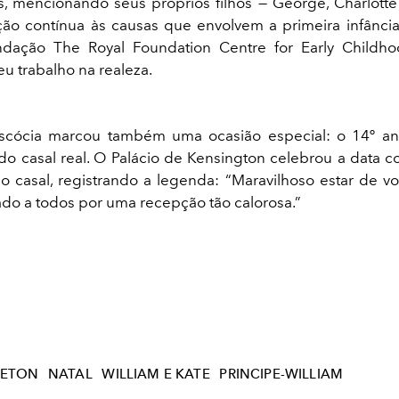
s, mencionando seus próprios filhos — George, Charlotte
ão contínua às causas que envolvem a primeira infância
undação The Royal Foundation Centre for Early Childh
eu trabalho na realeza.
Escócia marcou também uma ocasião especial: o 14º an
o casal real. O Palácio de Kensington celebrou a data 
o casal, registrando a legenda: “Maravilhoso estar de vol
ado a todos por uma recepção tão calorosa.”
LETON
NATAL
WILLIAM E KATE
PRINCIPE-WILLIAM