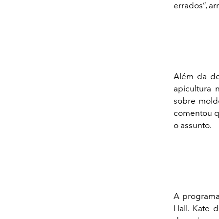
errados”, a
Além da de
apicultura 
sobre molde
comentou qu
o assunto.
A programaç
Hall. Kate 