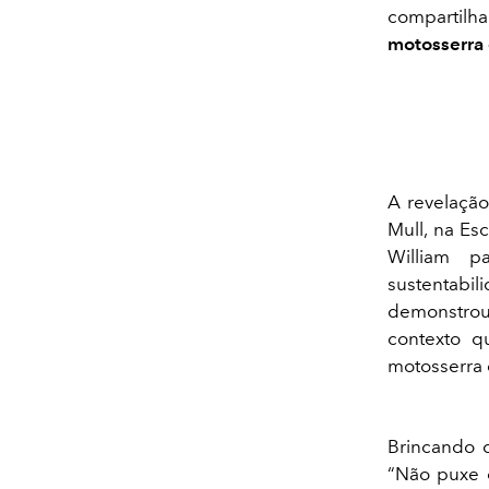
compartilh
motosserra
A revelação
Mull, na Es
William p
sustentabi
demonstrou 
contexto q
motosserra d
Brincando 
“Não puxe o