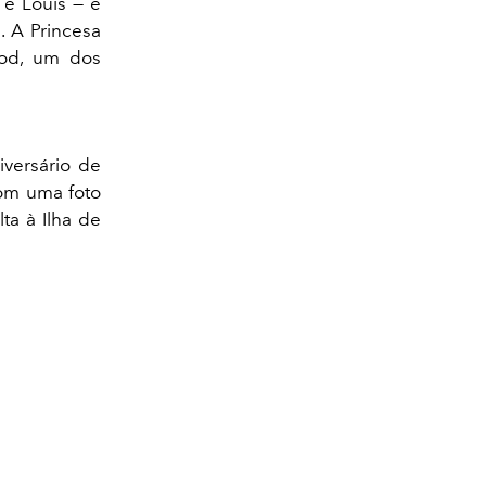
 e Louis — e
. A Princesa
ood, um dos
iversário de
com uma foto
ta à Ilha de