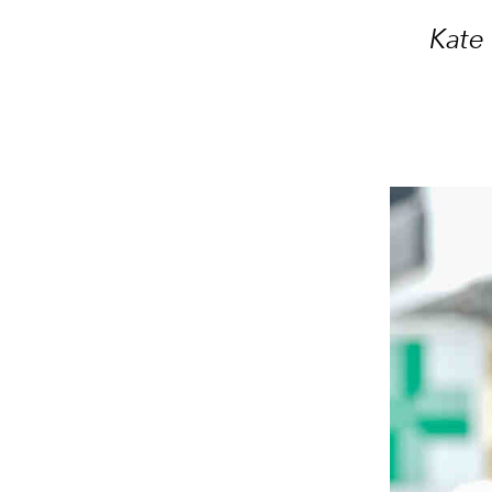
​Kate