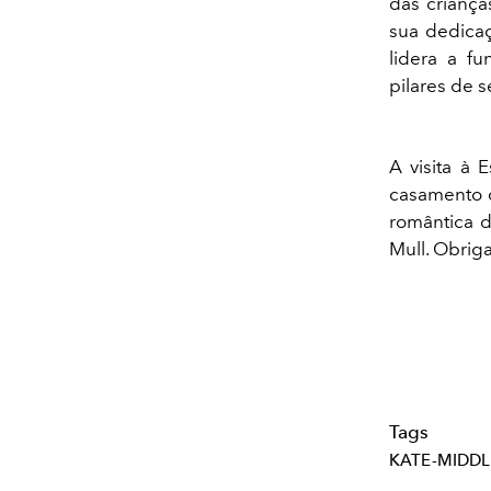
das criança
sua dedicaç
lidera a f
pilares de s
A visita à 
casamento d
romântica d
Mull. Obrig
Tags
KATE-MIDD