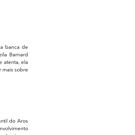
ma banca de
eila Barnard
 atenta, ela
r mais sobre
ntil do Aros
envolvimento