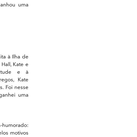
 ganhou uma
ta à Ilha de
Hall, Kate e
entude e à
regos, Kate
s. Foi nesse
 ganhei uma
m-humorado:
elos motivos