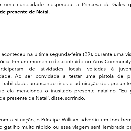
ar uma curiosidade inesperada: a Princesa de Gales
 de
presente de Natal
.
 aconteceu na última segunda-feira (29), durante uma visi
cócia. Em um momento descontraído no Aros Community 
articiparam de atividades locais voltadas à juv
lidade. Ao ser convidada a testar uma pistola de p
habilidade, arrancando risos e admiração dos presente
ue ela mencionou o inusitado presente natalino. “Eu
e presente de Natal”, disse, sorrindo.
com a situação, o Príncipe William advertiu em tom be
 gatilho muito rápido ou essa viagem será lembrada p