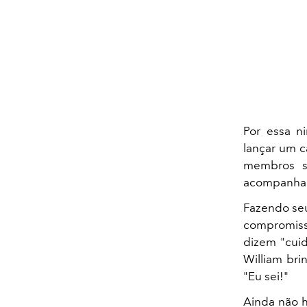
Por essa n
lançar um 
membros sê
acompanhar 
Fazendo seu
compromiss
dizem "cuid
William bri
"Eu sei!"
Ainda não h