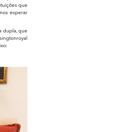
ituições que
emos esperar
a dupla, que
ingtonroyal
xo: