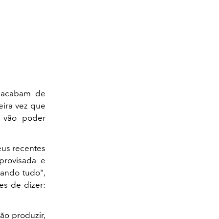
acabam de
eira vez que
s vão poder
eus recentes
provisada e
mando tudo",
es de dizer:
ão produzir,