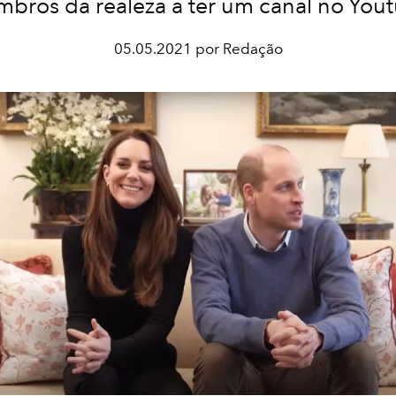
bros da realeza a ter um canal no You
05.05.2021 por Redação