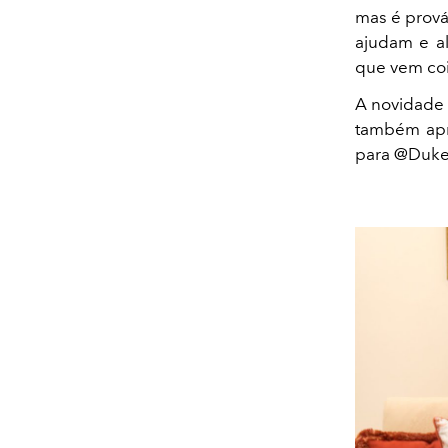
mas é prová
ajudam e al
que vem coi
A novidade 
também apr
para @Dukea