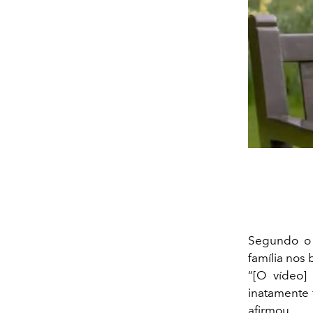
Segundo 
família nos 
“[O vídeo]
inatamente 
afirmou.