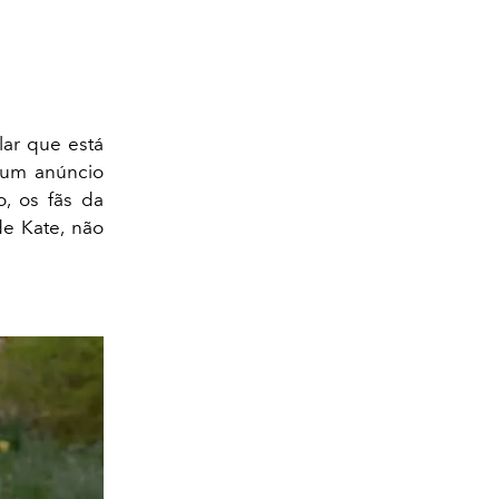
ar que está
z um anúncio
, os fãs da
de Kate, não