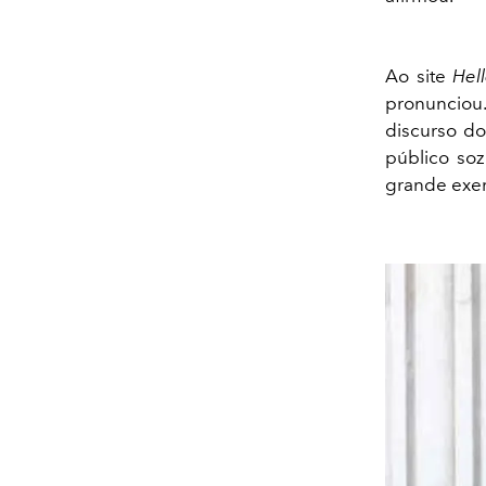
Ao site
Hel
pronunciou.
discurso do
público so
grande exem