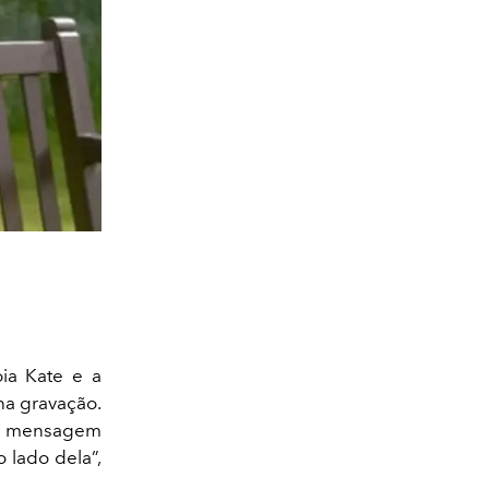
oia Kate e a
 na gravação.
ma mensagem
 lado dela”,