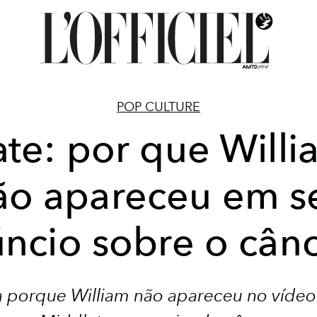
POP CULTURE
ate: por que Willi
ão apareceu em s
ncio sobre o cân
 porque William não apareceu no vídeo