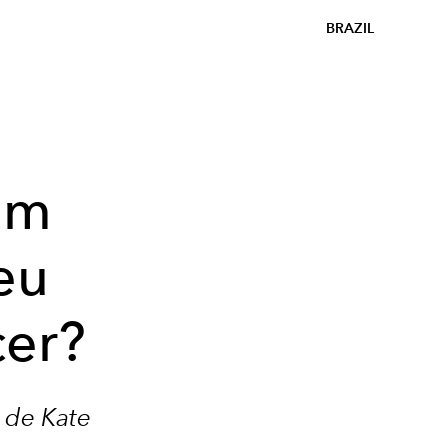
BRAZIL
am
eu
cer?
 de Kate