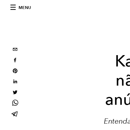
MENU
K
n
anú
Entenda