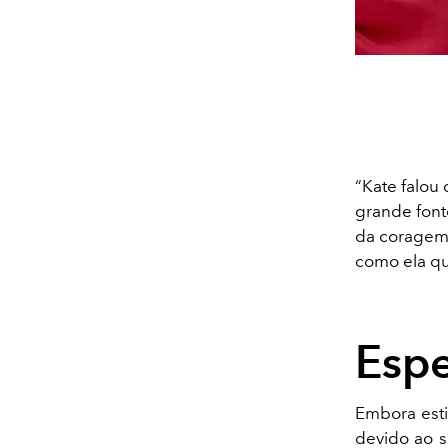
“Kate falou
grande font
da coragem 
como ela que
Esp
Embora esti
devido ao s