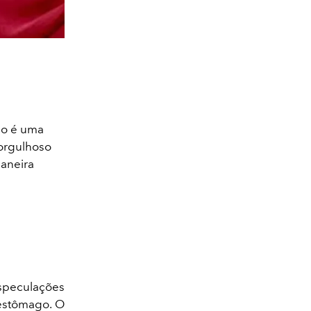
do é uma
 orgulhoso
maneira
especulações
 estômago. O