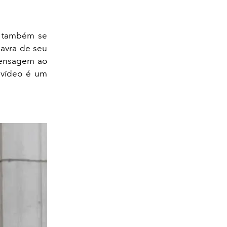
o, também se
lavra de seu
 mensagem ao
 vídeo é um