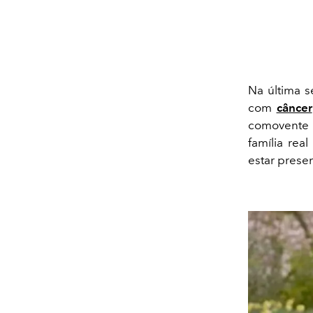
Na última se
com
câncer
comovente 
família re
estar prese