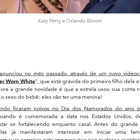
Katy Perry e Orlando Bloom
nunciou no mês passado, através de um novo videoc
er Worn White
", que está grávida do primeiro filho dela 
gora a grande novidade é que a estrela usou sua conta 
r o sexo do bebê: eles vão ter uma menina!
ando ficaram noivos no Dia dos Namorados do ano 
quando é comemorada a data nos Estados Unidos, d
tar se fortalecendo enquanto casal. Antes do grande
elas já manifestaram interesse em iniciar uma fam
am suas carreiras este ano para que isso pudesse acontec