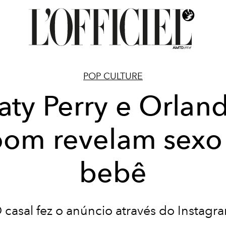
POP CULTURE
aty Perry e Orlan
oom revelam sexo
bebê
 casal fez o anúncio através do Instagr