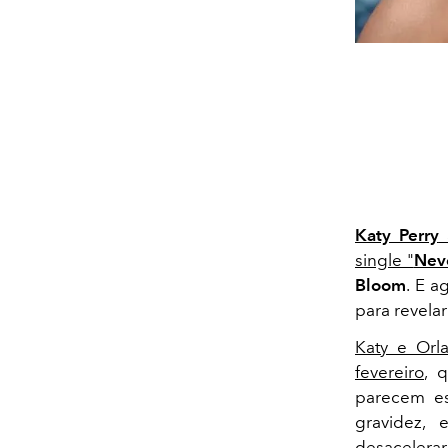
Katy Perry
a
single "
Nev
Bloom
. E a
para revela
Katy e Orl
fevereiro
, 
parecem es
gravidez, 
desacelerar