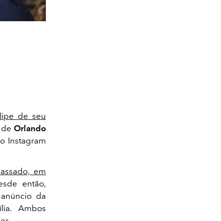
lipe de seu
e de
Orlando
no Instagram
passado, em
esde então,
 anúncio da
ília. Ambos
er.