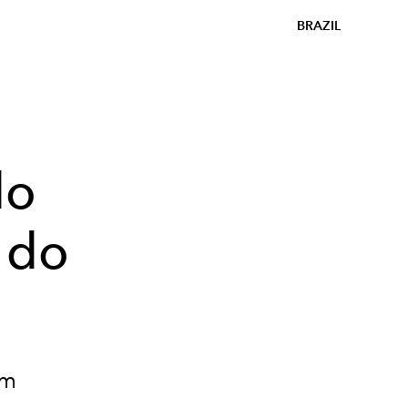
BRAZIL
do
 do
am