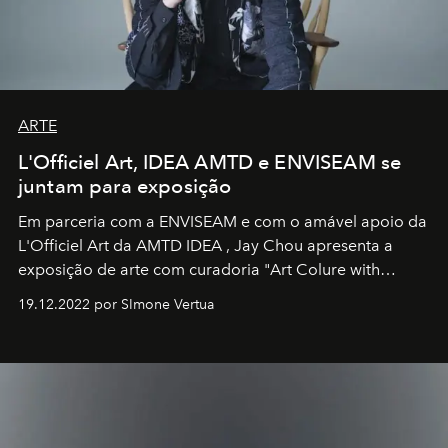
ARTE
L'Officiel Art, IDEA AMTD e ENVISEAM se
juntam para exposição
Em parceria com a
ENVISEAM
e com o amável apoio da
L'Officiel Art
da
AMTD IDEA
,
Jay Chou
apresenta a
exposição de arte com curadoria "Art Colure with
Artistes" no icônico
Marina Bay Sands
de Cingapura.
19.12.2022 por SImone Vertua