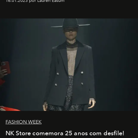
16.01.2023 por Lauren Easum
transportador AMTD abrindo caminho para muitos
outros: Calvin Choi. Ele é um indivíduo eficaz, orientado
por propósitos, com um claro senso de missão na vida e
no mundo
FASHION WEEK
NK Store comemora 25 anos com desfile!