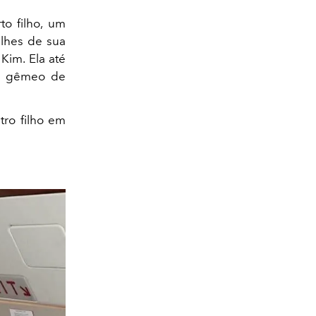
o filho, um
alhes de sua
Kim. Ela até
 é gêmeo de
tro filho em