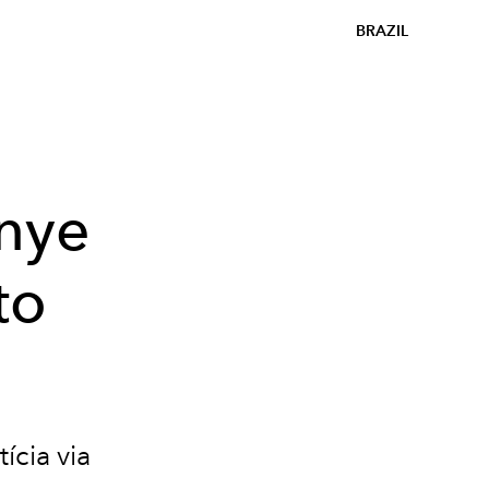
BRAZIL
nye
to
cia via