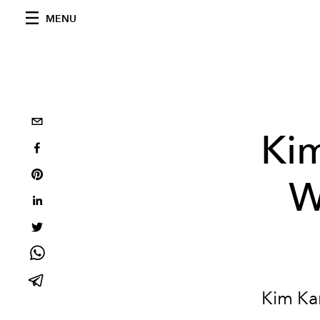
MENU
Ki
W
Kim Ka