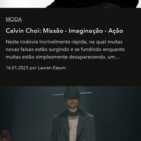
MODA
Calvin Choi: Missão - Imaginação - Ação
Nesta rodovia incrivelmente rápida, na qual muitas
novas faixas estão surgindo e se fundindo enquanto
muitas estão simplesmente desaparecendo, um
motorista está firmemente no controle de seu
16.01.2023 por Lauren Easum
transportador AMTD abrindo caminho para muitos
outros: Calvin Choi. Ele é um indivíduo eficaz, orientado
por propósitos, com um claro senso de missão na vida e
no mundo