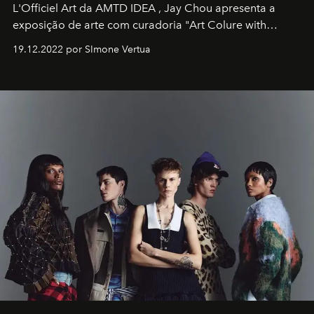
L'Officiel Art
da
AMTD IDEA
,
Jay Chou
apresenta a
exposição de arte com curadoria "Art Colure with
Artistes" no icônico
Marina Bay Sands
de Cingapura.
19.12.2022 por SImone Vertua