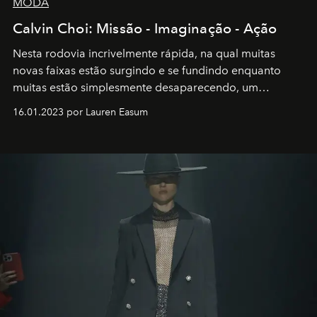
MODA
Calvin Choi: Missão - Imaginação - Ação
Nesta rodovia incrivelmente rápida, na qual muitas
novas faixas estão surgindo e se fundindo enquanto
muitas estão simplesmente desaparecendo, um
motorista está firmemente no controle de seu
16.01.2023 por Lauren Easum
transportador AMTD abrindo caminho para muitos
outros: Calvin Choi. Ele é um indivíduo eficaz, orientado
por propósitos, com um claro senso de missão na vida e
no mundo