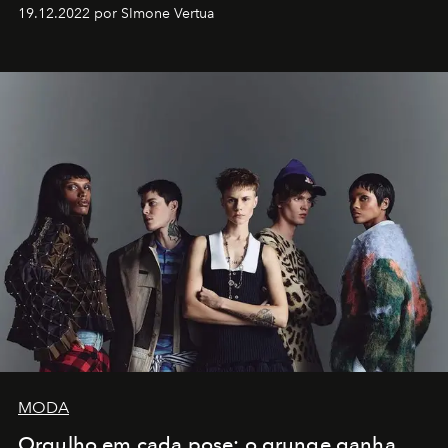
Artistes" no icônico
Marina Bay Sands
de Cingapura.
19.12.2022 por SImone Vertua
MODA
Orgulho em cada pose: o grunge ganha