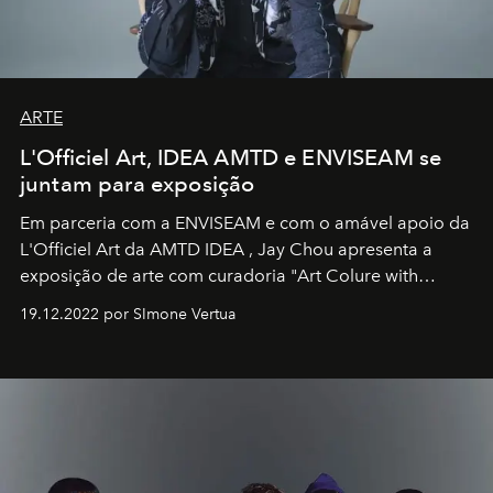
ARTE
L'Officiel Art, IDEA AMTD e ENVISEAM se
juntam para exposição
Em parceria com a
ENVISEAM
e com o amável apoio da
L'Officiel Art
da
AMTD IDEA
,
Jay Chou
apresenta a
exposição de arte com curadoria "Art Colure with
Artistes" no icônico
Marina Bay Sands
de Cingapura.
19.12.2022 por SImone Vertua