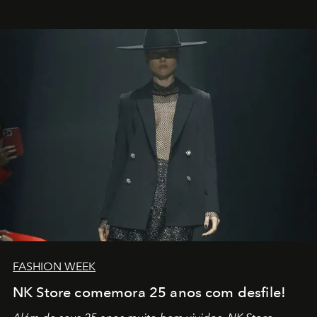
outros: Calvin Choi. Ele é um indivíduo eficaz, orientado
por propósitos, com um claro senso de missão na vida e
no mundo
FASHION WEEK
NK Store comemora 25 anos com desfile!