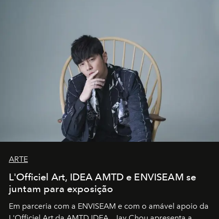
ARTE
L'Officiel Art, IDEA AMTD e ENVISEAM se
juntam para exposição
Em parceria com a
ENVISEAM
e com o amável apoio da
L'Officiel Art
da
AMTD IDEA
,
Jay Chou
apresenta a