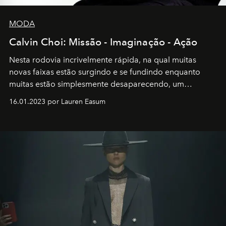
MODA
Calvin Choi: Missão - Imaginação - Ação
Nesta rodovia incrivelmente rápida, na qual muitas
novas faixas estão surgindo e se fundindo enquanto
muitas estão simplesmente desaparecendo, um
motorista está firmemente no controle de seu
16.01.2023 por Lauren Easum
transportador AMTD abrindo caminho para muitos
outros: Calvin Choi. Ele é um indivíduo eficaz, orientado
por propósitos, com um claro senso de missão na vida e
no mundo