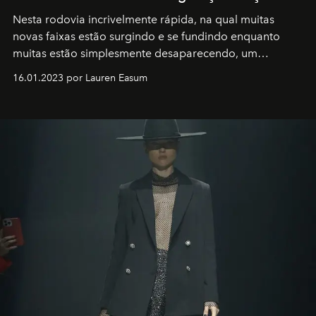
Nesta rodovia incrivelmente rápida, na qual muitas
novas faixas estão surgindo e se fundindo enquanto
muitas estão simplesmente desaparecendo, um
motorista está firmemente no controle de seu
16.01.2023 por Lauren Easum
transportador AMTD abrindo caminho para muitos
outros: Calvin Choi. Ele é um indivíduo eficaz, orientado
por propósitos, com um claro senso de missão na vida e
no mundo