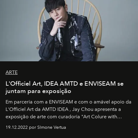
ARTE
L'Officiel Art, IDEA AMTD e ENVISEAM se
juntam para exposição
Em parceria com a
ENVISEAM
e com o amável apoio da
L'Officiel Art
da
AMTD IDEA
,
Jay Chou
apresenta a
exposição de arte com curadoria "Art Colure with
Artistes" no icônico
Marina Bay Sands
de Cingapura.
19.12.2022 por SImone Vertua