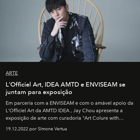
ARTE
L'Officiel Art, IDEA AMTD e ENVISEAM se
juntam para exposição
Em parceria com a
ENVISEAM
e com o amável apoio da
L'Officiel Art
da
AMTD IDEA
,
Jay Chou
apresenta a
exposição de arte com curadoria "Art Colure with
Artistes" no icônico
Marina Bay Sands
de Cingapura.
19.12.2022 por SImone Vertua