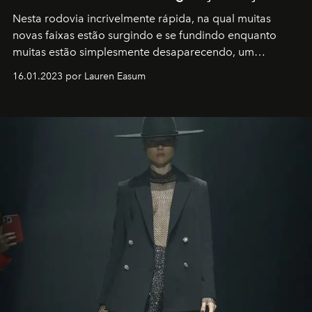
Nesta rodovia incrivelmente rápida, na qual muitas
novas faixas estão surgindo e se fundindo enquanto
muitas estão simplesmente desaparecendo, um
motorista está firmemente no controle de seu
16.01.2023 por Lauren Easum
transportador AMTD abrindo caminho para muitos
outros: Calvin Choi. Ele é um indivíduo eficaz, orientado
por propósitos, com um claro senso de missão na vida e
no mundo