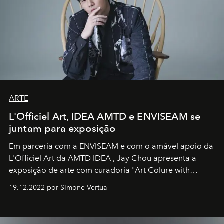
ARTE
L'Officiel Art, IDEA AMTD e ENVISEAM se
juntam para exposição
Em parceria com a
ENVISEAM
e com o amável apoio da
L'Officiel Art
da
AMTD IDEA
,
Jay Chou
apresenta a
exposição de arte com curadoria "Art Colure with
Artistes" no icônico
Marina Bay Sands
de Cingapura.
19.12.2022 por SImone Vertua