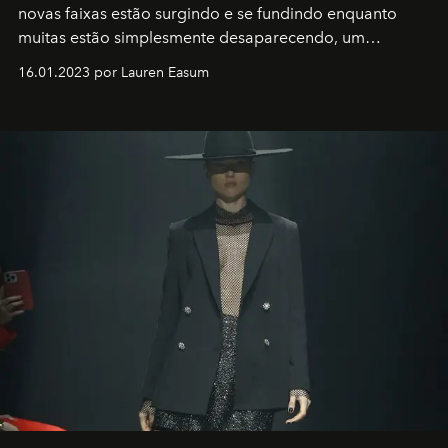
novas faixas estão surgindo e se fundindo enquanto
muitas estão simplesmente desaparecendo, um
motorista está firmemente no controle de seu
16.01.2023 por Lauren Easum
transportador AMTD abrindo caminho para muitos
outros: Calvin Choi. Ele é um indivíduo eficaz, orientado
por propósitos, com um claro senso de missão na vida e
no mundo