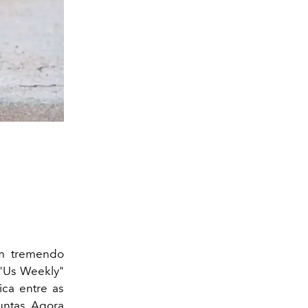
m tremendo
 "Us Weekly"
ca entre as
untas. Agora