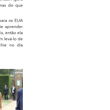
imas do que
para os EUA
ie aprender
is, então ela
m levá-lo de
chie no dia