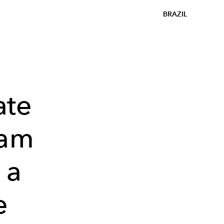
BRAZIL
ate
ram
 a
e