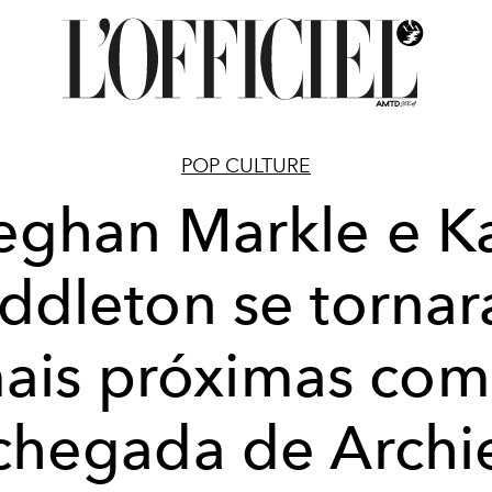
POP CULTURE
ghan Markle e K
ddleton se torna
ais próximas com
chegada de Archi