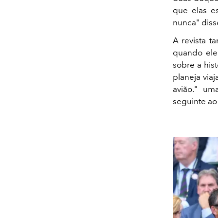
que elas e
nunca" dis
A revista 
quando ele
sobre a hist
planeja via
avião." um
seguinte a