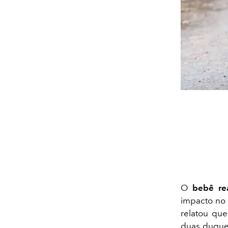
O
bebê re
impacto no
relatou qu
duas duques