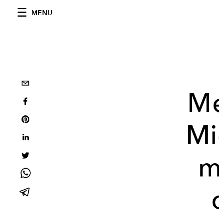
MENU
Me
Mi
m