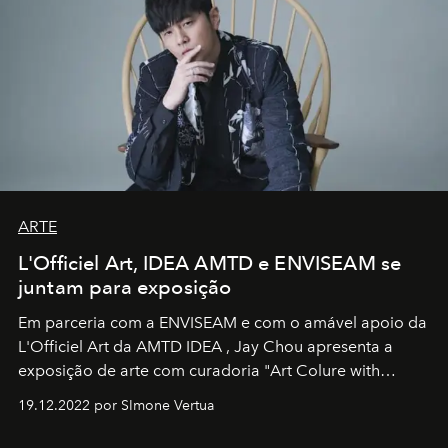
ARTE
L'Officiel Art, IDEA AMTD e ENVISEAM se
juntam para exposição
Em parceria com a
ENVISEAM
e com o amável apoio da
L'Officiel Art
da
AMTD IDEA
,
Jay Chou
apresenta a
exposição de arte com curadoria "Art Colure with
Artistes" no icônico
Marina Bay Sands
de Cingapura.
19.12.2022 por SImone Vertua