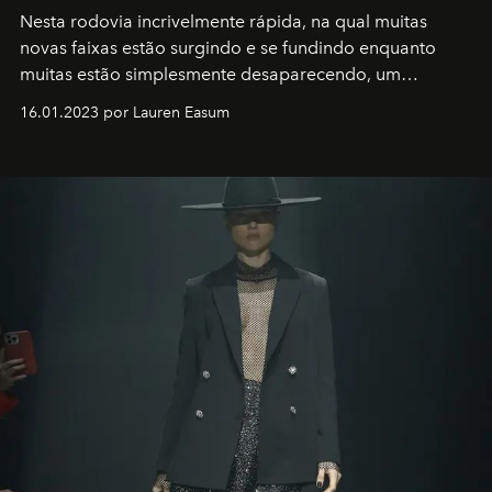
Nesta rodovia incrivelmente rápida, na qual muitas
novas faixas estão surgindo e se fundindo enquanto
muitas estão simplesmente desaparecendo, um
motorista está firmemente no controle de seu
16.01.2023 por Lauren Easum
transportador AMTD abrindo caminho para muitos
outros: Calvin Choi. Ele é um indivíduo eficaz, orientado
por propósitos, com um claro senso de missão na vida e
no mundo