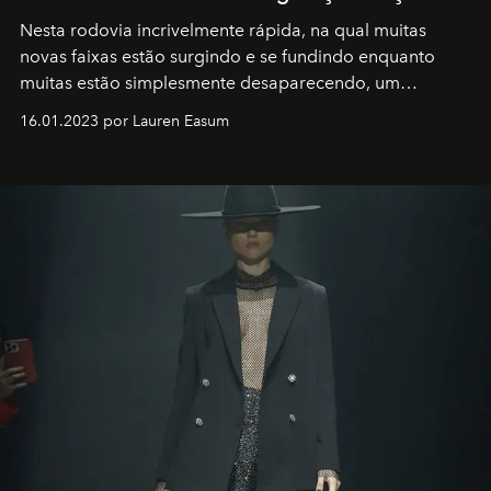
Nesta rodovia incrivelmente rápida, na qual muitas
novas faixas estão surgindo e se fundindo enquanto
muitas estão simplesmente desaparecendo, um
motorista está firmemente no controle de seu
16.01.2023 por Lauren Easum
transportador AMTD abrindo caminho para muitos
outros: Calvin Choi. Ele é um indivíduo eficaz, orientado
por propósitos, com um claro senso de missão na vida e
no mundo