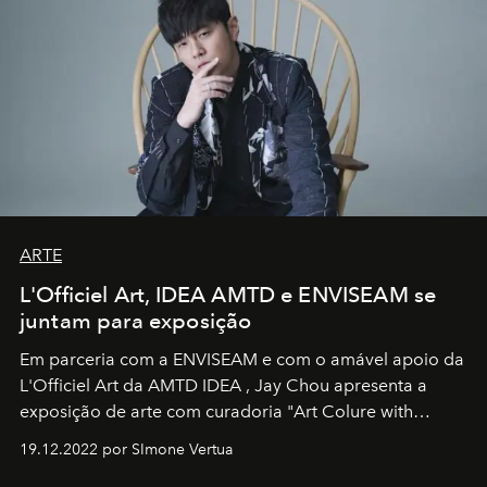
ARTE
L'Officiel Art, IDEA AMTD e ENVISEAM se
juntam para exposição
Em parceria com a
ENVISEAM
e com o amável apoio da
L'Officiel Art
da
AMTD IDEA
,
Jay Chou
apresenta a
exposição de arte com curadoria "Art Colure with
Artistes" no icônico
Marina Bay Sands
de Cingapura.
19.12.2022 por SImone Vertua