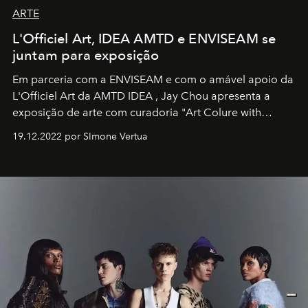
ARTE
L'Officiel Art, IDEA AMTD e ENVISEAM se
juntam para exposição
Em parceria com a
ENVISEAM
e com o amável apoio da
L'Officiel Art
da
AMTD IDEA
,
Jay Chou
apresenta a
exposição de arte com curadoria "Art Colure with
Artistes" no icônico
Marina Bay Sands
de Cingapura.
19.12.2022 por SImone Vertua