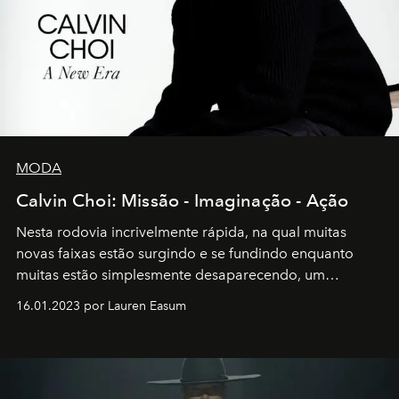
MODA
Calvin Choi: Missão - Imaginação - Ação
Nesta rodovia incrivelmente rápida, na qual muitas
novas faixas estão surgindo e se fundindo enquanto
muitas estão simplesmente desaparecendo, um
motorista está firmemente no controle de seu
16.01.2023 por Lauren Easum
transportador AMTD abrindo caminho para muitos
outros: Calvin Choi. Ele é um indivíduo eficaz, orientado
por propósitos, com um claro senso de missão na vida e
no mundo