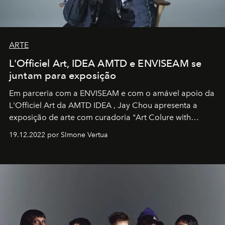
ARTE
L'Officiel Art, IDEA AMTD e ENVISEAM se
juntam para exposição
Em parceria com a
ENVISEAM
e com o amável apoio da
L'Officiel Art
da
AMTD IDEA
,
Jay Chou
apresenta a
exposição de arte com curadoria "Art Colure with
Artistes" no icônico
Marina Bay Sands
de Cingapura.
19.12.2022 por SImone Vertua