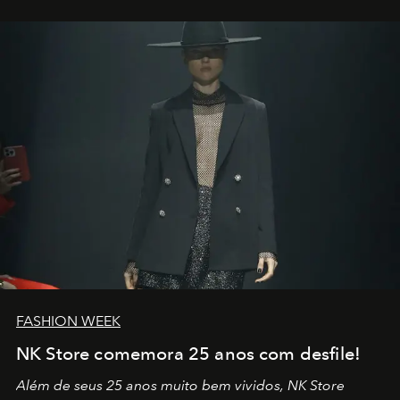
outros: Calvin Choi. Ele é um indivíduo eficaz, orientado
por propósitos, com um claro senso de missão na vida e
no mundo
FASHION WEEK
NK Store comemora 25 anos com desfile!
Além de seus 25 anos muito bem vividos, NK Store