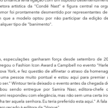
retora artística da "Condé Nast" e figura central na or
umor foi prontamente desmentido por representantes d
m que a modelo optou por não participar da edição d
lquer tipo de "banimento".
m, especulações ganharam força desde setembro de 2
regou o Fashion Icon Award a Campbell no evento "Harl
va York, e fez questão de alfinetar o atraso da homen
u uma pessoa muito pontual e estou aqui para premiar
 ser." Wintour teria deixado o evento antes da chegada d
bou sendo entregue por Samira Nasr, editora-chefe d
omi respondeu com elegância, mas não sem uma certa iron
a ter aquela senhora. Eu teria preferido esta aqui." A fala
ro recado à editora da "Vogue".