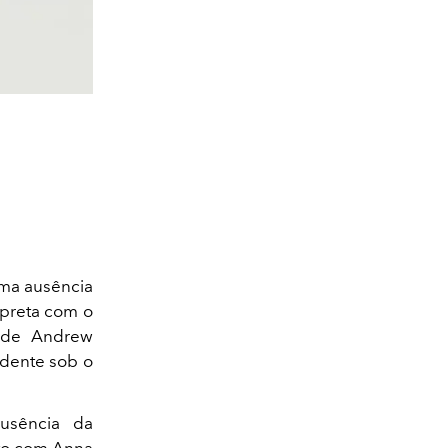
ma ausência
preta com o
a de Andrew
ndente sob o
ausência da
nto com Anna