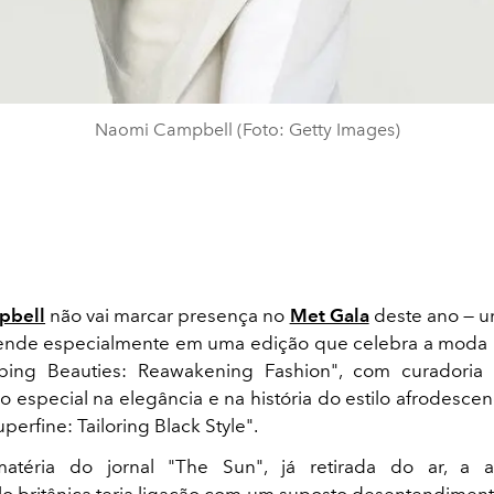
Naomi Campbell (Foto: Getty Images)
pbell
não vai marcar presença no
Met Gala
deste ano — u
ende especialmente em uma edição que celebra a moda 
ping Beauties: Reawakening Fashion", com curadori
co especial na elegância e na história do estilo afrodesce
uperfine: Tailoring Black Style".
téria do jornal "The Sun", já retirada do ar, a 
 britânica teria ligação com um suposto desentendime