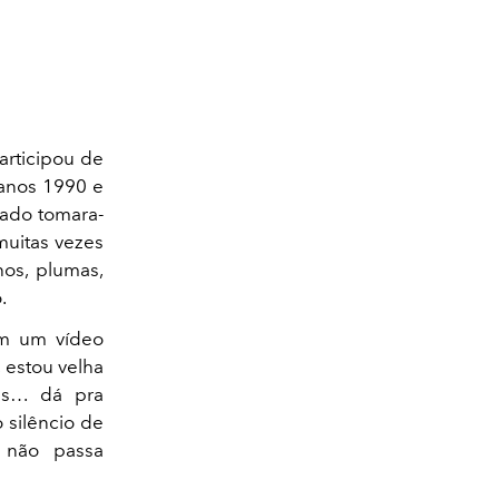
articipou de
 anos 1990 e
eado tomara-
muitas vezes
hos, plumas,
.
em um vídeo
 estou velha
es… dá pra
o silêncio de
 não passa