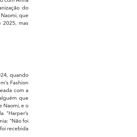
ganização do
e Naomi, que
e 2025, mas
024, quando
em’s Fashion
ageada com a
 alguém que
e Naomi, e o
a "Harper’s
ia: "Não foi
 foi recebida