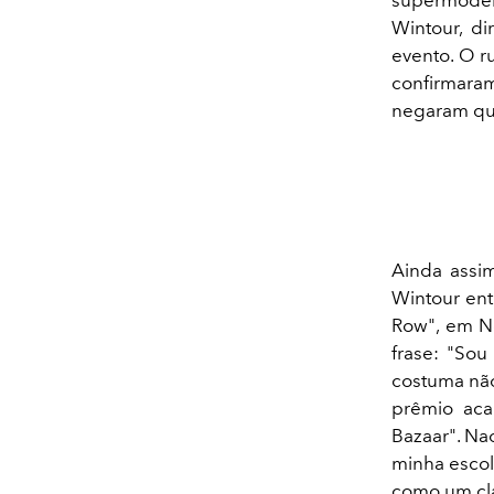
Wintour, di
evento. O r
confirmara
negaram qua
Ainda assi
Wintour ent
Row", em No
frase: "So
costuma não
prêmio aca
Bazaar". Na
minha escolh
como um cla