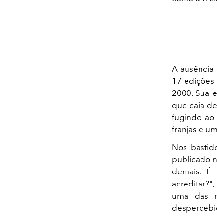
A ausência 
17 edições 
2000. Sua e
que-caia de
fugindo ao 
franjas e u
Nos bastid
publicado n
demais. É
acreditar?",
uma das m
despercebi