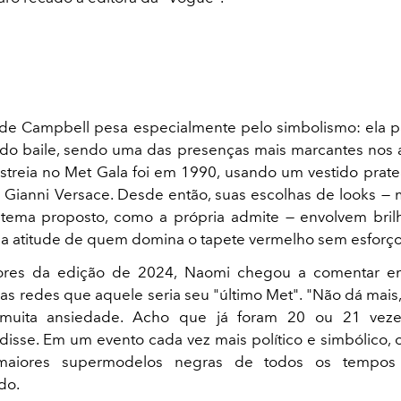
de Campbell pesa especialmente pelo simbolismo: ela p
do baile, sendo uma das presenças mais marcantes nos
streia no Met Gala foi em 1990, usando um vestido prat
 Gianni Versace. Desde então, suas escolhas de looks — 
tema proposto, como a própria admite — envolvem bril
ma atitude de quem domina o tapete vermelho sem esforço
ores da edição de 2024, Naomi chegou a comentar 
as redes que aquele seria seu "último Met". "Não dá mais,
 muita ansiedade. Acho que já foram 20 ou 21 vez
 disse. Em um evento cada vez mais político e simbólico, 
aiores supermodelos negras de todos os tempos
do.