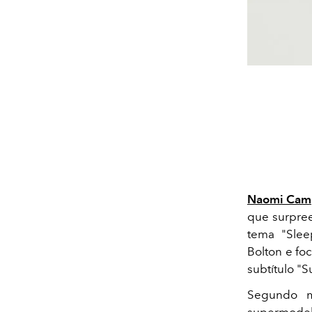
Naomi Cam
que surpre
tema "Slee
Bolton e fo
subtítulo "S
Segundo ma
supermodelo