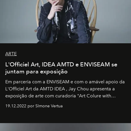
ARTE
L'Officiel Art, IDEA AMTD e ENVISEAM se
juntam para exposição
Em parceria com a
ENVISEAM
e com o amável apoio da
L'Officiel Art
da
AMTD IDEA
,
Jay Chou
apresenta a
exposição de arte com curadoria "Art Colure with
Artistes" no icônico
Marina Bay Sands
de Cingapura.
19.12.2022 por SImone Vertua