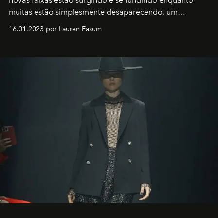
novas faixas estão surgindo e se fundindo enquanto
muitas estão simplesmente desaparecendo, um
motorista está firmemente no controle de seu
16.01.2023 por Lauren Easum
transportador AMTD abrindo caminho para muitos
outros: Calvin Choi. Ele é um indivíduo eficaz, orientado
por propósitos, com um claro senso de missão na vida e
no mundo