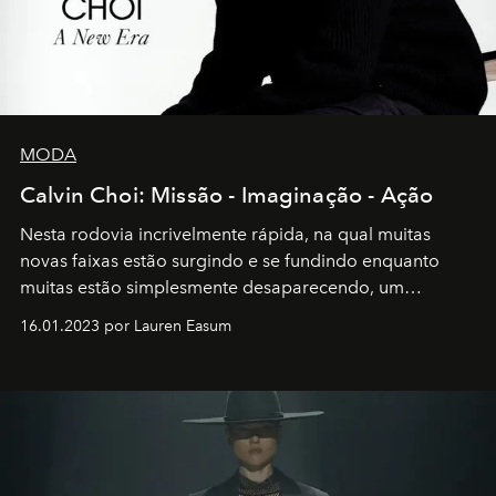
MODA
Calvin Choi: Missão - Imaginação - Ação
Nesta rodovia incrivelmente rápida, na qual muitas
novas faixas estão surgindo e se fundindo enquanto
muitas estão simplesmente desaparecendo, um
motorista está firmemente no controle de seu
16.01.2023 por Lauren Easum
transportador AMTD abrindo caminho para muitos
outros: Calvin Choi. Ele é um indivíduo eficaz, orientado
por propósitos, com um claro senso de missão na vida e
no mundo