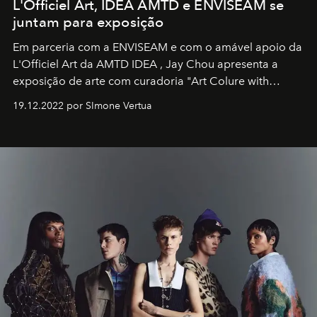
L'Officiel Art, IDEA AMTD e ENVISEAM se
juntam para exposição
Em parceria com a
ENVISEAM
e com o amável apoio da
L'Officiel Art
da
AMTD IDEA
,
Jay Chou
apresenta a
exposição de arte com curadoria "Art Colure with
Artistes" no icônico
Marina Bay Sands
de Cingapura.
19.12.2022 por SImone Vertua