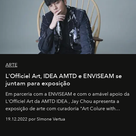
ARTE
L'Officiel Art, IDEA AMTD e ENVISEAM se
juntam para exposição
Em parceria com a
ENVISEAM
e com o amável apoio da
L'Officiel Art
da
AMTD IDEA
,
Jay Chou
apresenta a
exposição de arte com curadoria "Art Colure with
Artistes" no icônico
Marina Bay Sands
de Cingapura.
19.12.2022 por SImone Vertua