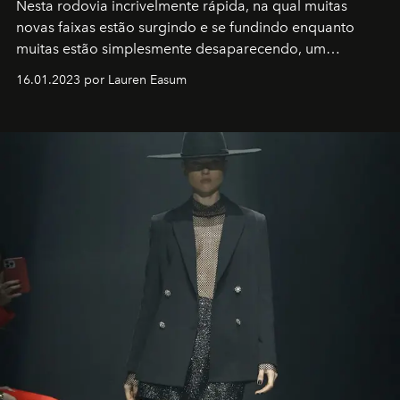
Nesta rodovia incrivelmente rápida, na qual muitas
novas faixas estão surgindo e se fundindo enquanto
muitas estão simplesmente desaparecendo, um
motorista está firmemente no controle de seu
16.01.2023 por Lauren Easum
transportador AMTD abrindo caminho para muitos
outros: Calvin Choi. Ele é um indivíduo eficaz, orientado
por propósitos, com um claro senso de missão na vida e
no mundo