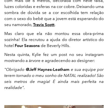
com mais de 6 metros, decorada com neve falsa,
luzes coloridas e esferas na cor cobre. Deixando uma
sombra de dúvida se a cor escolhida tem relação
com o sexo do bebê que a jovem está esperando do
seu namorado,
Travis Scott
.
Mas claro que ela não montou essa obra-prima
sozinha! Ela recrutou a ajuda do diretor artístico do
hotel
Four Seasons
de Beverly Hills.
Nesta quinta, Kylie fez um post no seu instagram
mostrando a árvore e agradecendo ao designer:
"Obrigado
@J
eff Haynes-Leatham
e sua equipe por
terem tornado o meu sonho de NATAL realizado! São
seis metros de magia! É ainda mais perfeita na
realidade".