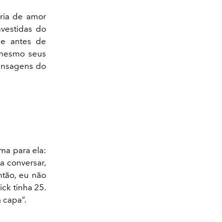
ria de amor
nvestidas do
ue antes de
 mesmo seus
ensagens do
ma para ela:
conversar,
ntão, eu não
ck tinha 25.
 capa”.