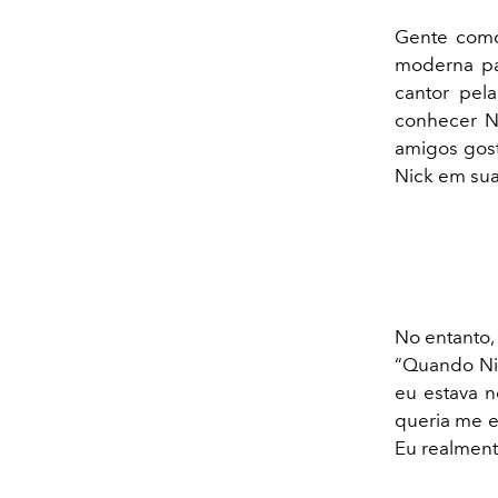
Gente com
moderna pa
cantor pel
conhecer N
amigos gos
Nick em sua
No entanto,
“Quando N
eu estava n
queria me e
Eu realmente