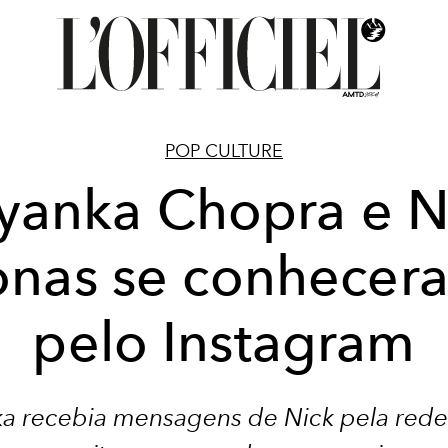
POP CULTURE
iyanka Chopra e N
onas se conhecer
pelo Instagram
ka recebia mensagens de Nick pela rede 