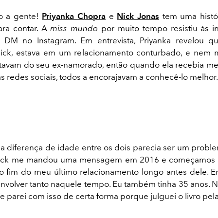
o a gente!
Priyanka Chopra
e
Nick Jonas
tem uma histó
ra contar. A
miss mundo
por muito tempo resistiu às i
a DM no Instagram. Em entrevista, Priyanka revelou q
ick, estava em um relacionamento conturbado, e nem
tavam do seu ex-namorado, então quando ela recebia m
s redes sociais, todos a encorajavam a conhecê-lo melhor.
 a diferença de idade entre os dois parecia ser um proble
ick me mandou uma mensagem em 2016 e começamos a 
o fim do meu último relacionamento longo antes dele. E
nvolver tanto naquele tempo. Eu também tinha 35 anos. Ni
 parei com isso de certa forma porque julguei o livro pela