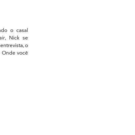
ndo o casal
air
, Nick se
ntrevista, o
l. Onde você