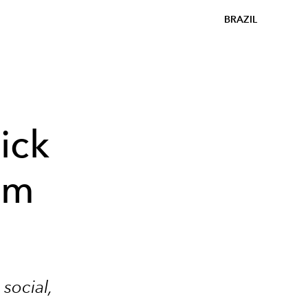
BRAZIL
ick
am
social,