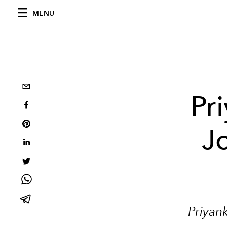
MENU
Pr
J
Priyan