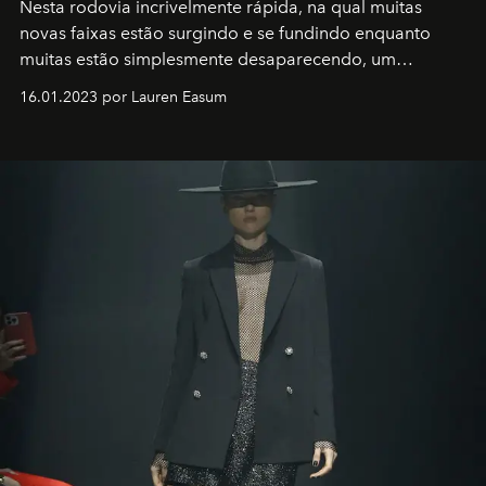
Nesta rodovia incrivelmente rápida, na qual muitas
novas faixas estão surgindo e se fundindo enquanto
muitas estão simplesmente desaparecendo, um
motorista está firmemente no controle de seu
16.01.2023 por Lauren Easum
transportador AMTD abrindo caminho para muitos
outros: Calvin Choi. Ele é um indivíduo eficaz, orientado
por propósitos, com um claro senso de missão na vida e
no mundo