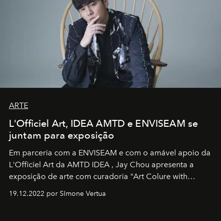
ARTE
L'Officiel Art, IDEA AMTD e ENVISEAM se
juntam para exposição
Em parceria com a
ENVISEAM
e com o amável apoio da
L'Officiel Art
da
AMTD IDEA
,
Jay Chou
apresenta a
exposição de arte com curadoria "Art Colure with
Artistes" no icônico
Marina Bay Sands
de Cingapura.
19.12.2022 por SImone Vertua