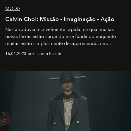
MODA
Calvin Choi: Missão - Imaginação - Ação
Nesta rodovia incrivelmente rápida, na qual muitas
novas faixas estão surgindo e se fundindo enquanto
muitas estão simplesmente desaparecendo, um
motorista está firmemente no controle de seu
16.01.2023 por Lauren Easum
transportador AMTD abrindo caminho para muitos
outros: Calvin Choi. Ele é um indivíduo eficaz, orientado
por propósitos, com um claro senso de missão na vida e
no mundo