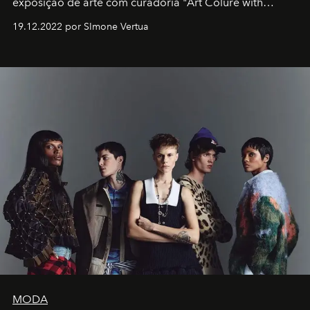
exposição de arte com curadoria "Art Colure with
Artistes" no icônico
Marina Bay Sands
de Cingapura.
19.12.2022 por SImone Vertua
MODA