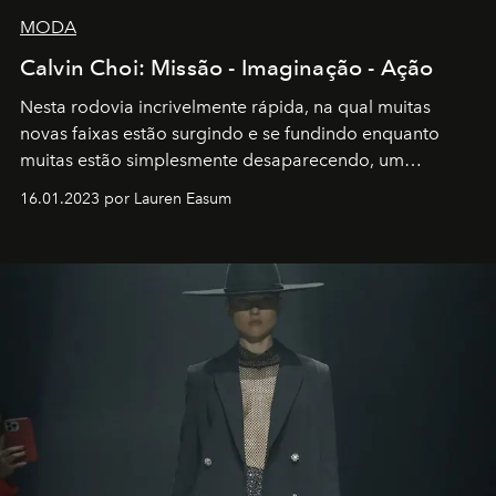
MODA
Calvin Choi: Missão - Imaginação - Ação
Nesta rodovia incrivelmente rápida, na qual muitas
novas faixas estão surgindo e se fundindo enquanto
muitas estão simplesmente desaparecendo, um
motorista está firmemente no controle de seu
16.01.2023 por Lauren Easum
transportador AMTD abrindo caminho para muitos
outros: Calvin Choi. Ele é um indivíduo eficaz, orientado
por propósitos, com um claro senso de missão na vida e
no mundo