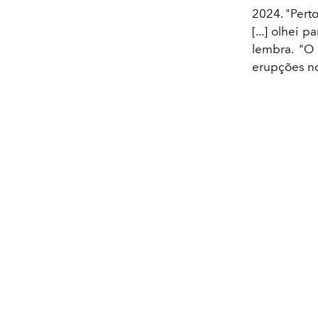
2024.
"Pert
[...] olhei 
lembra.
"O 
erupções no