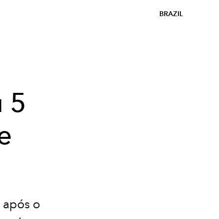
BRAZIL
 5
e
 após o