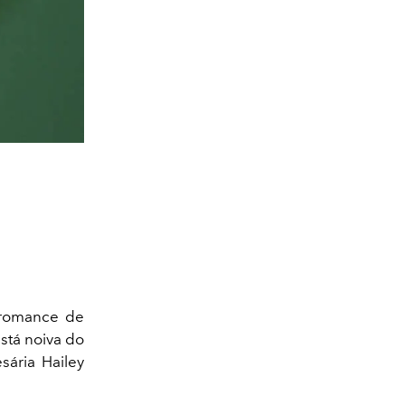
 romance de
stá noiva do
ária Hailey