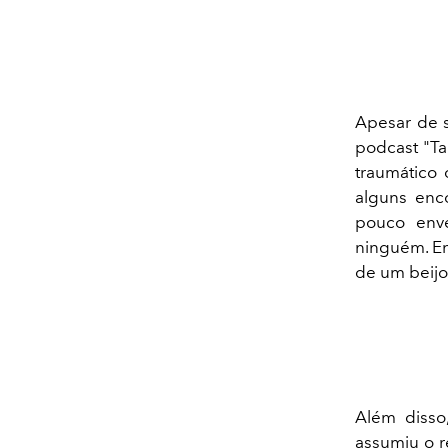
Apesar de s
podcast "Ta
traumático
alguns enco
pouco enve
ninguém. En
de um beijo
Além disso
assumiu o r