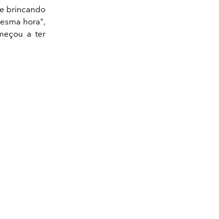
 e brincando
 mesma hora",
meçou a ter