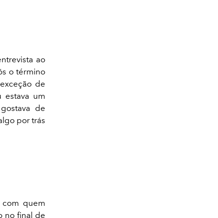
ntrevista ao
ós o término
 exceção de
eu estava um
gostava de
lgo por trás
a, com quem
 no final de