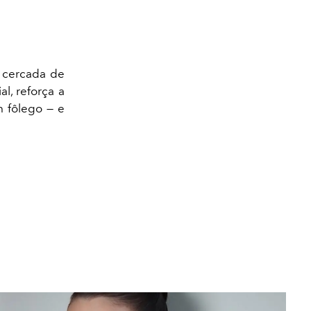
m cercada de
l, reforça a
 fôlego — e