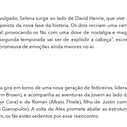
vulgado, Selena surge ao lado de David Henrie, que vive 
gonista da nova fase da história. Os dois recriam uma cen
nal, provocando os fãs com uma dose de nostalgia e mag
 segunda temporada vai ser de explodir a cabeça”, escr
promessa de emoções ainda maiores no ar.
 gira em torno de uma nova geração de feiticeiros, lidera
nn Brown), e acompanha as aventuras da jovem ao lado 
lor Cora) e de Roman (Alkaio Thiele), filho de Justin co
 Gianopulos). A volta de Alex promete abalar as estrutura
im, os fãs estão sedentos por esse reencontro.