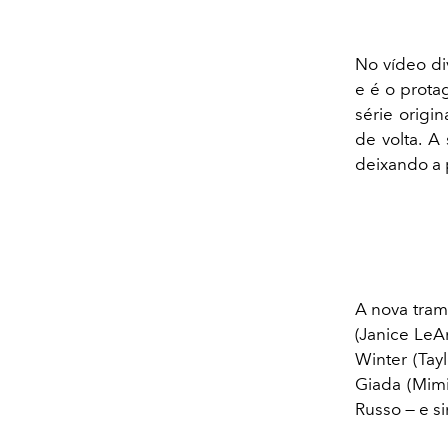
No vídeo di
e é o prota
série origi
de volta. A
deixando a 
A nova trama
(Janice LeA
Winter (Tay
Giada (Mimi
Russo — e s