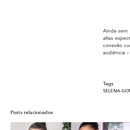
Ainda sem d
altas expec
conexão co
audiência —
Tags
SELENA-GO
Posts relacionados