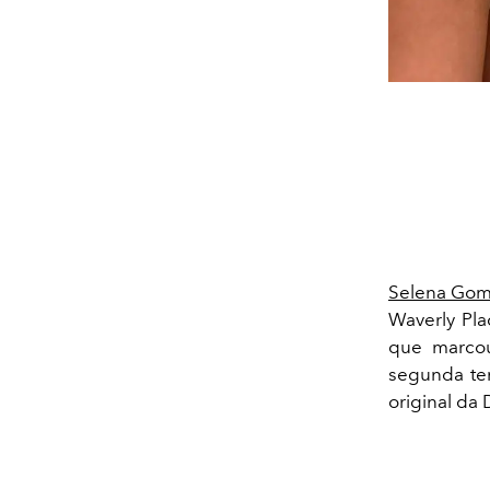
Selena Go
Waverly Pla
que marcou
segunda tem
original da