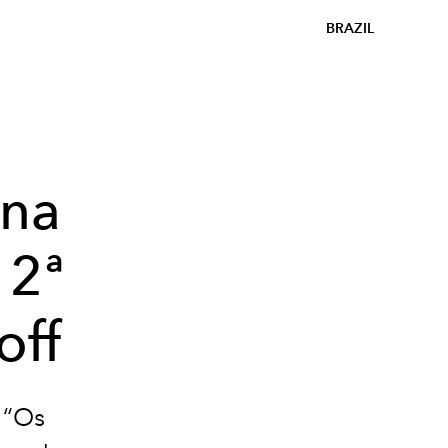
BRAZIL
rna
 2ª
off
 “Os