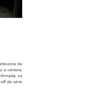
iticeiros de
z e cantora,
nfirmada na
off da série