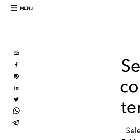
MENU
Se
co
te
Sel