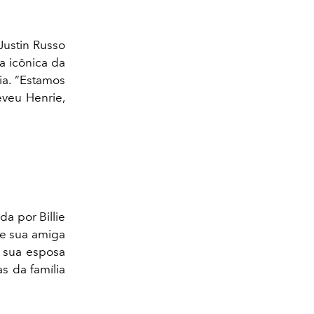
Justin Russo
a icônica da
ia. “Estamos
eveu Henrie,
da por Billie
de sua amiga
m sua esposa
s da família