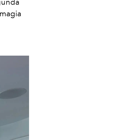
egunda
 magia