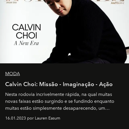
MODA
Calvin Choi: Missão - Imaginação - Ação
Nesta rodovia incrivelmente rápida, na qual muitas
novas faixas estão surgindo e se fundindo enquanto
muitas estão simplesmente desaparecendo, um
motorista está firmemente no controle de seu
16.01.2023 por Lauren Easum
transportador AMTD abrindo caminho para muitos
outros: Calvin Choi. Ele é um indivíduo eficaz, orientado