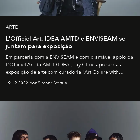
ARTE
L'Officiel Art, IDEA AMTD e ENVISEAM se
juntam para exposição
Em parceria com a
ENVISEAM
e com o amável apoio da
L'Officiel Art
da
AMTD IDEA
,
Jay Chou
apresenta a
exposição de arte com curadoria "Art Colure with
Artistes" no icônico
Marina Bay Sands
de Cingapura.
19.12.2022 por SImone Vertua