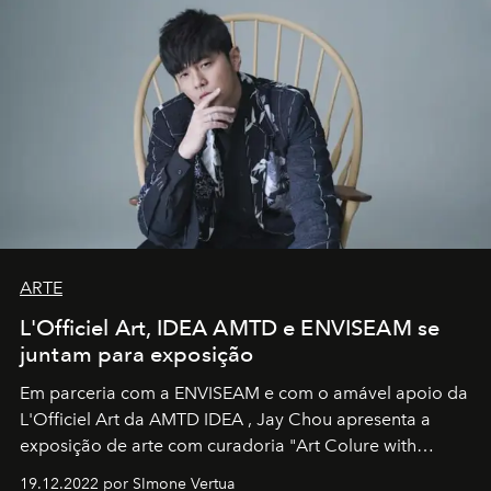
ARTE
L'Officiel Art, IDEA AMTD e ENVISEAM se
juntam para exposição
Em parceria com a
ENVISEAM
e com o amável apoio da
L'Officiel Art
da
AMTD IDEA
,
Jay Chou
apresenta a
exposição de arte com curadoria "Art Colure with
Artistes" no icônico
Marina Bay Sands
de Cingapura.
19.12.2022 por SImone Vertua