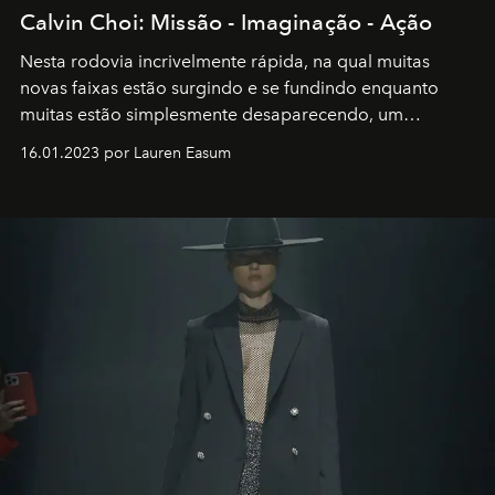
Calvin Choi: Missão - Imaginação - Ação
Nesta rodovia incrivelmente rápida, na qual muitas
novas faixas estão surgindo e se fundindo enquanto
muitas estão simplesmente desaparecendo, um
motorista está firmemente no controle de seu
16.01.2023 por Lauren Easum
transportador AMTD abrindo caminho para muitos
outros: Calvin Choi. Ele é um indivíduo eficaz, orientado
por propósitos, com um claro senso de missão na vida e
no mundo