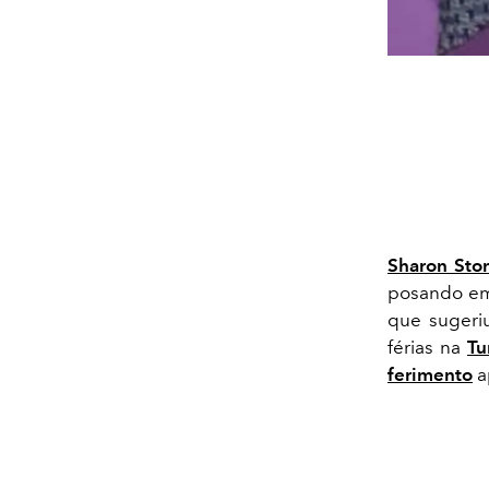
Sharon Sto
posando em
que suger
férias na
Tu
ferimento
ap