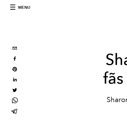
MENU
Sh
fãs
Sharon