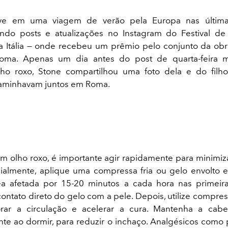
eve em uma viagem de verão pela Europa nas última
ando posts e atualizações no Instagram do Festival d
a Itália — onde recebeu um prêmio pelo conjunto da ob
oma. Apenas um dia antes do post de quarta-feira 
ho roxo, Stone compartilhou uma foto dela e do filho
aminhavam juntos em Roma.
um olho roxo, é importante agir rapidamente para minimiz
icialmente, aplique uma compressa fria ou gelo envolt
ea afetada por 15-20 minutos a cada hora nas primeira
contato direto do gelo com a pele. Depois, utilize compre
rar a circulação e acelerar a cura. Mantenha a cabe
te ao dormir, para reduzir o inchaço. Analgésicos como