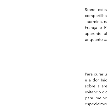
Stone est
compartilh
Taormina, n
França e R
aparente ol
enquanto c
Para curar 
e a dor. In
sobre a ár
evitando o 
para melho
especialmen