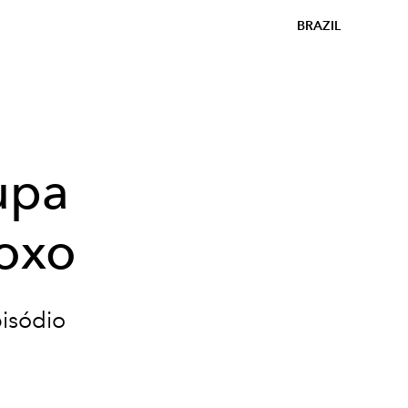
BRAZIL
upa
roxo
pisódio