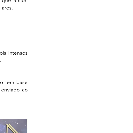
 que Shiloh
 ares.
ois intensos
.
não têm base
 enviado ao