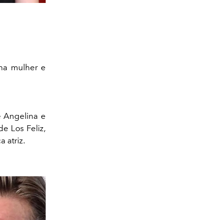
uma mulher e
e Angelina e
e Los Feliz,
 atriz.