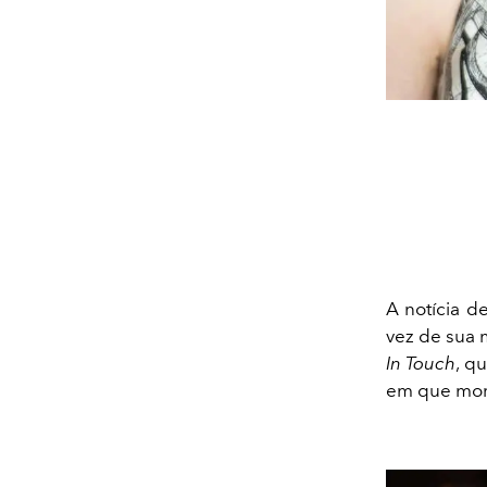
A notícia 
vez de sua
In Touch
, q
em que mor