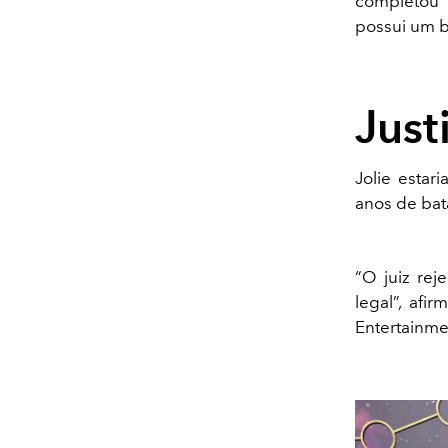
completou 
possui um b
Just
Jolie estar
anos de bat
“O juiz rej
legal”, af
Entertainme