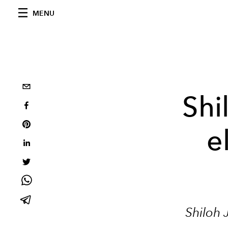
MENU
Shi
e
Shiloh 