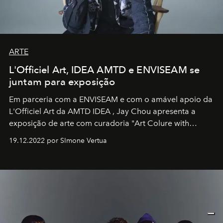
ARTE
L'Officiel Art, IDEA AMTD e ENVISEAM se
juntam para exposição
Em parceria com a
ENVISEAM
e com o amável apoio da
L'Officiel Art
da
AMTD IDEA
,
Jay Chou
apresenta a
exposição de arte com curadoria "Art Colure with
Artistes" no icônico
Marina Bay Sands
de Cingapura.
19.12.2022 por SImone Vertua