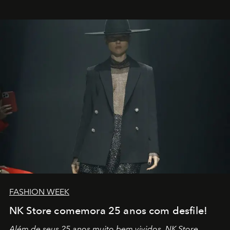
outros: Calvin Choi. Ele é um indivíduo eficaz, orientado
por propósitos, com um claro senso de missão na vida e
no mundo
FASHION WEEK
NK Store comemora 25 anos com desfile!
Além de seus 25 anos muito bem vividos, NK Store