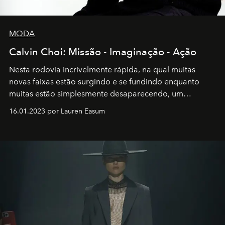
MODA
Calvin Choi: Missão - Imaginação - Ação
Nesta rodovia incrivelmente rápida, na qual muitas
novas faixas estão surgindo e se fundindo enquanto
muitas estão simplesmente desaparecendo, um
motorista está firmemente no controle de seu
16.01.2023 por Lauren Easum
transportador AMTD abrindo caminho para muitos
outros: Calvin Choi. Ele é um indivíduo eficaz, orientado
por propósitos, com um claro senso de missão na vida e
no mundo