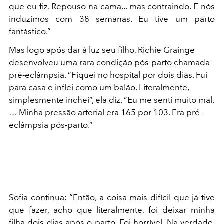
que eu fiz. Repouso na cama... mas contraindo. E nós
induzimos com 38 semanas. Eu tive um parto
fantástico.”
Mas logo após dar à luz seu filho, Richie Grainge
desenvolveu uma rara condição pós-parto chamada
pré-eclâmpsia. “Fiquei no hospital por dois dias. Fui
para casa e inflei como um balão. Literalmente,
simplesmente inchei”, ela diz. “Eu me senti muito mal.
… Minha pressão arterial era 165 por 103. Era pré-
eclâmpsia pós-parto.”
Sofia continua: “Então, a coisa mais difícil que já tive
que fazer, acho que literalmente, foi deixar minha
filha dois dias após o parto. Foi horrível. Na verdade,