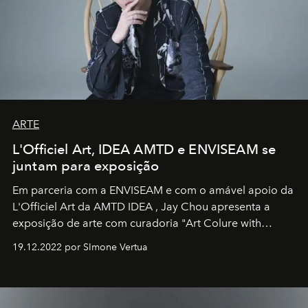
ARTE
L'Officiel Art, IDEA AMTD e ENVISEAM se
juntam para exposição
Em parceria com a
ENVISEAM
e com o amável apoio da
L'Officiel Art
da
AMTD IDEA
,
Jay Chou
apresenta a
exposição de arte com curadoria "Art Colure with
Artistes" no icônico
Marina Bay Sands
de Cingapura.
19.12.2022 por SImone Vertua