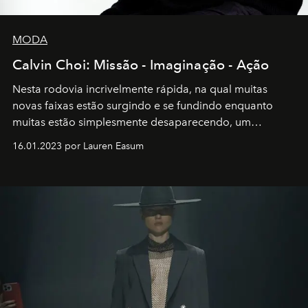
MODA
Calvin Choi: Missão - Imaginação - Ação
Nesta rodovia incrivelmente rápida, na qual muitas
novas faixas estão surgindo e se fundindo enquanto
muitas estão simplesmente desaparecendo, um
motorista está firmemente no controle de seu
16.01.2023 por Lauren Easum
transportador AMTD abrindo caminho para muitos
outros: Calvin Choi. Ele é um indivíduo eficaz, orientado
por propósitos, com um claro senso de missão na vida e
no mundo