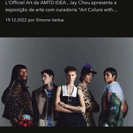
L'Officiel Art
da
AMTD IDEA
,
Jay Chou
apresenta a
exposição de arte com curadoria "Art Colure with
Artistes" no icônico
Marina Bay Sands
de Cingapura.
19.12.2022 por SImone Vertua