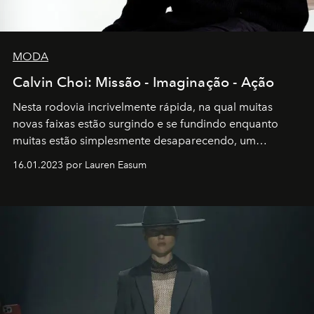
MODA
Calvin Choi: Missão - Imaginação - Ação
Nesta rodovia incrivelmente rápida, na qual muitas
novas faixas estão surgindo e se fundindo enquanto
muitas estão simplesmente desaparecendo, um
motorista está firmemente no controle de seu
16.01.2023 por Lauren Easum
transportador AMTD abrindo caminho para muitos
outros: Calvin Choi. Ele é um indivíduo eficaz, orientado
por propósitos, com um claro senso de missão na vida e
no mundo