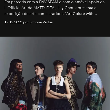
Em parceria com a
ENVISEAM
e com o amável apoio da
L'Officiel Art
da
AMTD IDEA
,
Jay Chou
apresenta a
exposição de arte com curadoria "Art Colure with
Artistes" no icônico
Marina Bay Sands
de Cingapura.
19.12.2022 por SImone Vertua