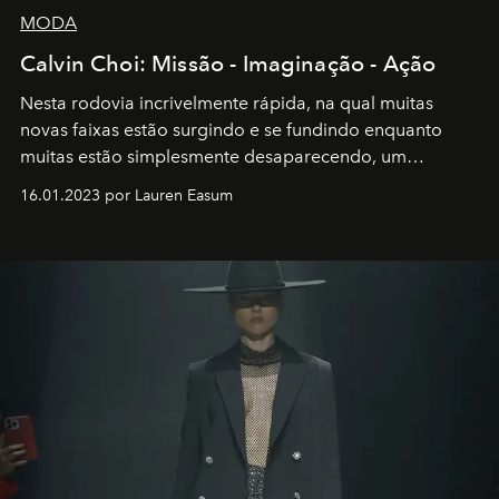
MODA
Calvin Choi: Missão - Imaginação - Ação
Nesta rodovia incrivelmente rápida, na qual muitas
novas faixas estão surgindo e se fundindo enquanto
muitas estão simplesmente desaparecendo, um
motorista está firmemente no controle de seu
16.01.2023 por Lauren Easum
transportador AMTD abrindo caminho para muitos
outros: Calvin Choi. Ele é um indivíduo eficaz, orientado
por propósitos, com um claro senso de missão na vida e
no mundo