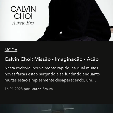
MODA
Calvin Choi: Missão - Imaginação - Ação
Nesta rodovia incrivelmente rápida, na qual muitas
novas faixas estão surgindo e se fundindo enquanto
muitas estão simplesmente desaparecendo, um
motorista está firmemente no controle de seu
16.01.2023 por Lauren Easum
transportador AMTD abrindo caminho para muitos
outros: Calvin Choi. Ele é um indivíduo eficaz, orientado
por propósitos, com um claro senso de missão na vida e
no mundo