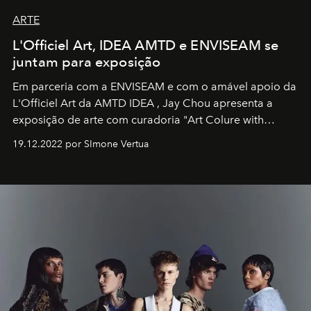
ARTE
L'Officiel Art, IDEA AMTD e ENVISEAM se
juntam para exposição
Em parceria com a
ENVISEAM
e com o amável apoio da
L'Officiel Art
da
AMTD IDEA
,
Jay Chou
apresenta a
exposição de arte com curadoria "Art Colure with
Artistes" no icônico
Marina Bay Sands
de Cingapura.
19.12.2022 por SImone Vertua