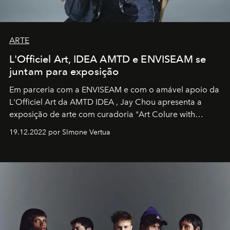
ARTE
L'Officiel Art, IDEA AMTD e ENVISEAM se
juntam para exposição
Em parceria com a
ENVISEAM
e com o amável apoio da
L'Officiel Art
da
AMTD IDEA
,
Jay Chou
apresenta a
exposição de arte com curadoria "Art Colure with
Artistes" no icônico
Marina Bay Sands
de Cingapura.
19.12.2022 por SImone Vertua