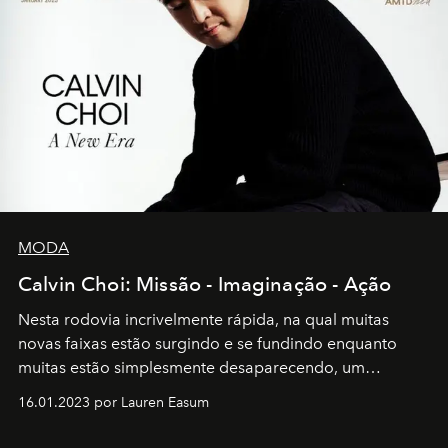
MODA
Calvin Choi: Missão - Imaginação - Ação
Nesta rodovia incrivelmente rápida, na qual muitas
novas faixas estão surgindo e se fundindo enquanto
muitas estão simplesmente desaparecendo, um
motorista está firmemente no controle de seu
16.01.2023 por Lauren Easum
transportador AMTD abrindo caminho para muitos
outros: Calvin Choi. Ele é um indivíduo eficaz, orientado